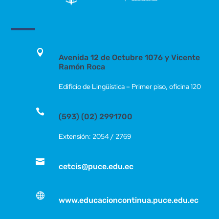

Avenida 12 de Octubre 1076 y Vicente
Ramón Roca
Edificio de Lingüística – Primer piso, oficina 120

(593) (02) 2991700
Extensión: 2054 / 2769

cetcis@puce.edu.ec

www.educacioncontinua.puce.edu.ec