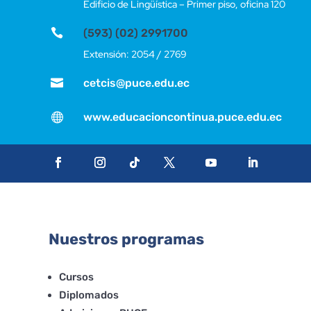
Edificio de Lingüística – Primer piso, oficina 120

(593) (02) 2991700
Extensión: 2054 / 2769

cetcis@puce.edu.ec

www.educacioncontinua.puce.edu.ec
Nuestros programas
Cursos
Diplomados