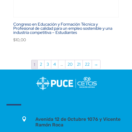
Congreso en Educación y Formación Técnica y
Profesional de calidad para un empleo sostenible y una
industria competitiva – Estudiantes
$
10,00
2
3
4
…
20
21
22
→
1

Avenida 12 de Octubre 1076 y Vicente
Ramón Roca