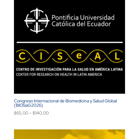
Congreso Internacional de Biomedicina y Salud Global
(BIOSaG2026)
$
65,00
–
$
140,00