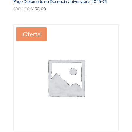
Pago Diplomado en Docencia Universitaria 2025-01
El
El
$
300,00
$
150,00
precio
precio
original
actual
era:
es:
¡Oferta!
$300,00.
$150,00.