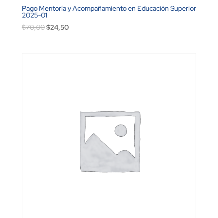
Pago Mentoría y Acompañamiento en Educación Superior
2025-01
El
El
$
70,00
$
24,50
precio
precio
original
actual
era:
es:
$70,00.
$24,50.