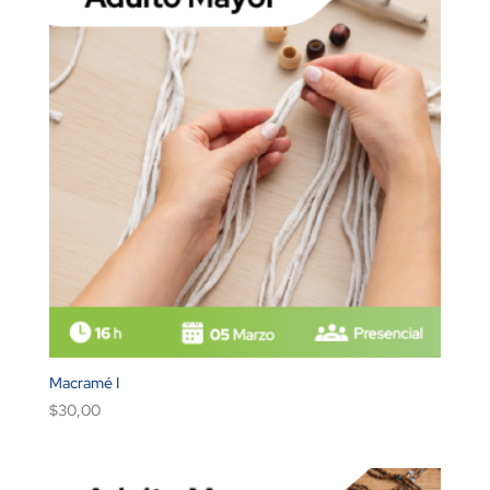
Macramé I
$
30,00