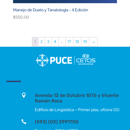
Manejo de Duelo y Tanatología – II Edición
$
550,00
2
3
4
…
17
18
19
→
1

Avenida 12 de Octubre 1076 y Vicente
Ramón Roca
Edificio de Lingüística – Primer piso, oficina 120

(593) (02) 2991700