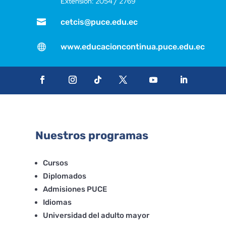
Extensión: 2054 / 2769

cetcis@puce.edu.ec

www.educacioncontinua.puce.edu.ec
Nuestros programas
Cursos
Diplomados
Admisiones PUCE
Idiomas
Universidad del adulto mayor