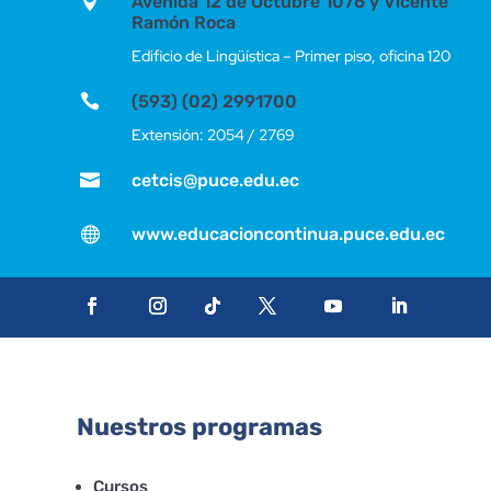

Avenida 12 de Octubre 1076 y Vicente
Ramón Roca
Edificio de Lingüística – Primer piso, oficina 120

(593) (02) 2991700
Extensión: 2054 / 2769

cetcis@puce.edu.ec

www.educacioncontinua.puce.edu.ec
Nuestros programas
Cursos