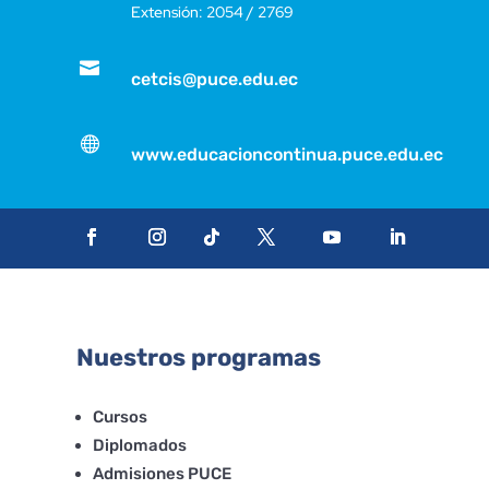
Extensión: 2054 / 2769

cetcis@puce.edu.ec

www.educacioncontinua.puce.edu.ec
Nuestros programas
Cursos
Diplomados
Admisiones PUCE