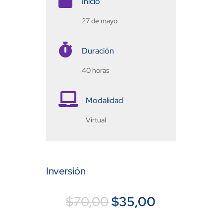

Inicio
27 de mayo

Duración
40 horas

Modalidad
Virtual
Inversión
El
El
$
70,00
$
35,00
precio
precio