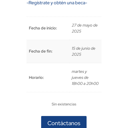
original
actual
-Regístrate y obtén una beca-
era:
es:
$70,00.
$35,00.
27 de mayo de
Fecha de inicio:
2025
15 de junio de
Fecha de fin:
2025
martes y
Horario:
jueves de
18h00 a 20h00
Sin existencias
Contáctanos