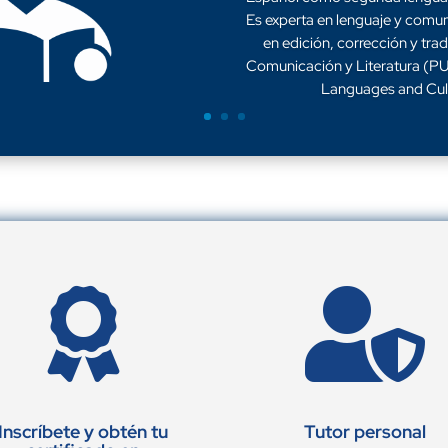
Es experta en lenguaje y comun
en edición, corrección y tra
Comunicación y Literatura (PU
Languages and Cul


Inscríbete y obtén tu
Tutor personal