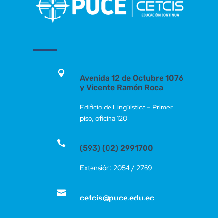

Avenida 12 de Octubre 1076
y Vicente Ramón Roca
Edificio de Lingüística – Primer
piso, oficina 120

(593) (02) 2991700
Extensión: 2054 / 2769

cetcis@puce.edu.ec