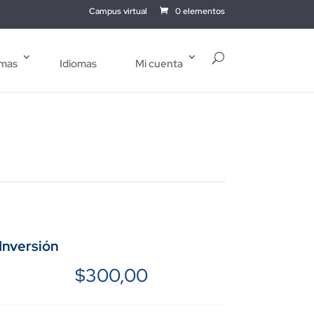
Campus virtual
0 elementos
mas
Idiomas
Mi cuenta
Inversión
$
300,00