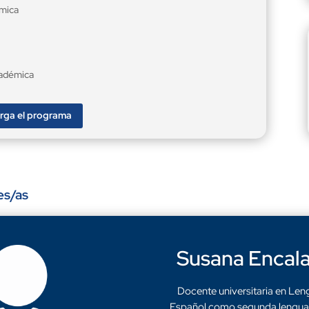
émica
académica
rga el programa
es/as
Susana Encal
Docente universitaria en Leng
Español como segunda lengua 