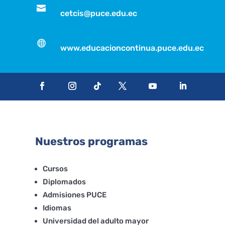

cetcis@puce.edu.ec

www.educacioncontinua.puce.edu.ec
Nuestros programas
Cursos
Diplomados
Admisiones PUCE
Idiomas
Universidad del adulto mayor