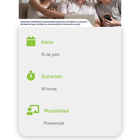

Inicio
15 de julio

Duración
16 horas

Modalidad
Presencial