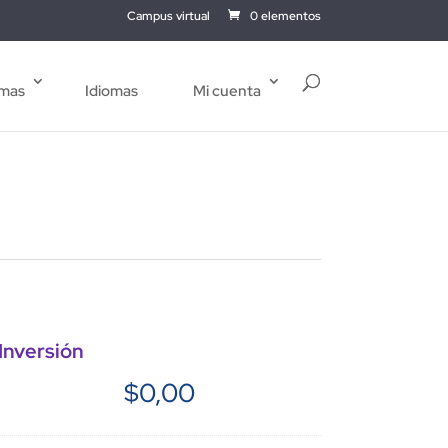
Campus virtual
0 elementos
mas
Idiomas
Mi cuenta
Inversión
$
0,00