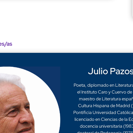
es/as
Julio Pazos
Poeta, diplomado en Literatu
el Instituto Caro y Cuervo d
maestro de Literatura españo
Cultura Hispana de Madrid (
Pontificia Universidad Católi
licenciado en Ciencias de la 
docencia universitaria (198