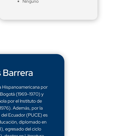
Ninguno
 Barrera
ra Hispanoamericana por
e Bogotá (1969-1970) y
la por el Instituto de
1976). Además, por la
ca del Ecuador (PUCE) es
Educación, diplomado en
3), egresado del ciclo