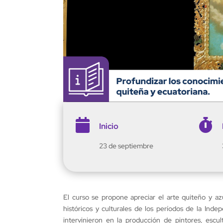


Inicio
23 de septiembre
El curso se propone apreciar el arte quiteño y azu
históricos y culturales de los períodos de la Inde
intervinieron en la producción de pintores, escu