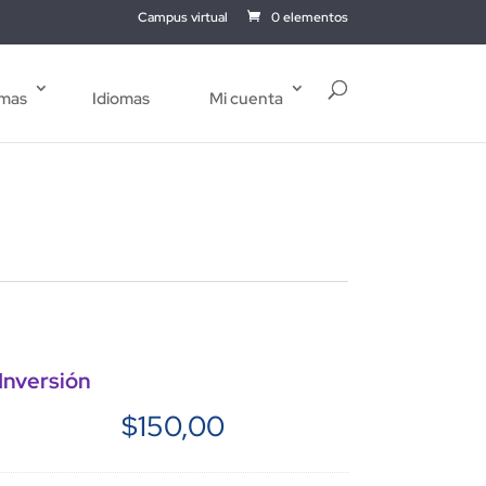
Campus virtual
0 elementos
mas
Idiomas
Mi cuenta
Inversión
$
150,00