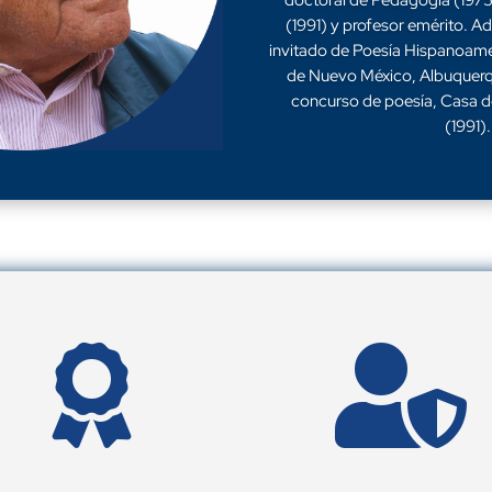
doctoral de Pedagogía (1975)
(1991) y profesor emérito. A
invitado de Poesía Hispanoame
de Nuevo México, Albuquerqu
concurso de poesía, Casa d
(1991).

