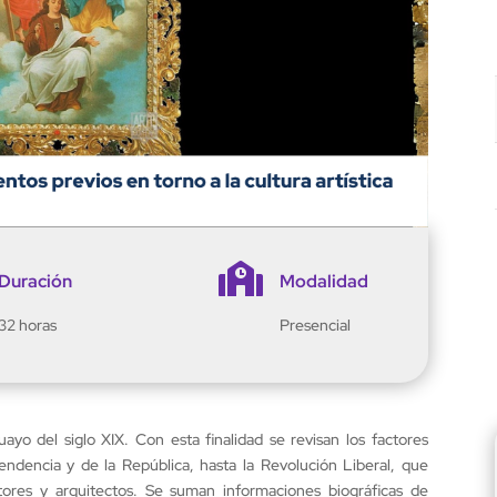

Duración
Modalidad
32 horas
Presencial
ayo del siglo XIX. Con esta finalidad se revisan los factores
pendencia y de la República, hasta la Revolución Liberal, que
ltores y arquitectos. Se suman informaciones biográficas de