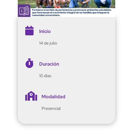

Inicio
14 de julio

Duración
10 días

Modalidad
Presencial