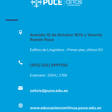

Avenida 12 de Octubre 1076 y Vicente
Ramón Roca
Edificio de Lingüística – Primer piso, oficina 120

(593) (02) 2991700
Extensión: 2054 / 2769

cetcis@puce.edu.ec

www.educacioncontinua.puce.edu.ec