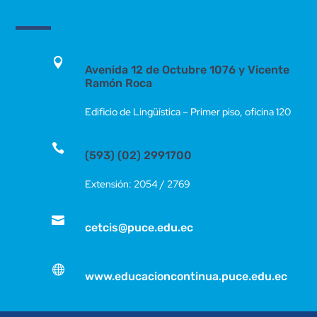

Avenida 12 de Octubre 1076 y Vicente
Ramón Roca
Edificio de Lingüística – Primer piso, oficina 120

(593) (02) 2991700
Extensión: 2054 / 2769

cetcis@puce.edu.ec

www.educacioncontinua.puce.edu.ec