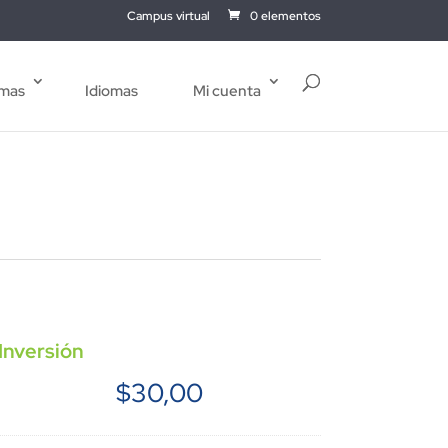
Campus virtual
0 elementos
mas
Idiomas
Mi cuenta
Inversión
$
30,00