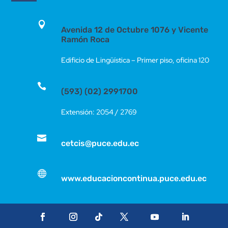

Avenida 12 de Octubre 1076 y Vicente
Ramón Roca
Edificio de Lingüística – Primer piso, oficina 120

(593) (02) 2991700
Extensión: 2054 / 2769

cetcis@puce.edu.ec

www.educacioncontinua.puce.edu.ec