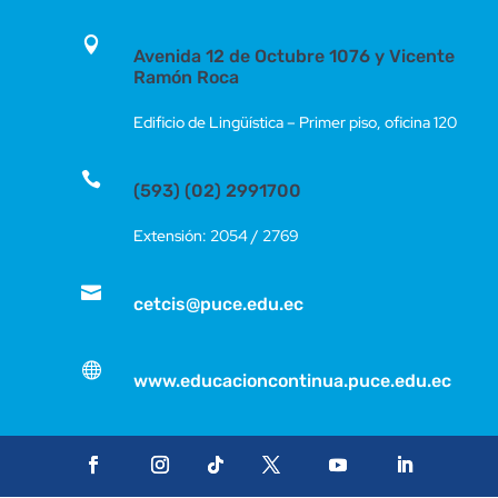

Avenida 12 de Octubre 1076 y Vicente
Ramón Roca
Edificio de Lingüística – Primer piso, oficina 120

(593) (02) 2991700
Extensión: 2054 / 2769

cetcis@puce.edu.ec

www.educacioncontinua.puce.edu.ec