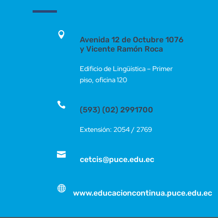

Avenida 12 de Octubre 1076
y Vicente Ramón Roca
Edificio de Lingüística – Primer
piso, oficina 120

(593) (02) 2991700
Extensión: 2054 / 2769

cetcis@puce.edu.ec

www.educacioncontinua.puce.edu.ec