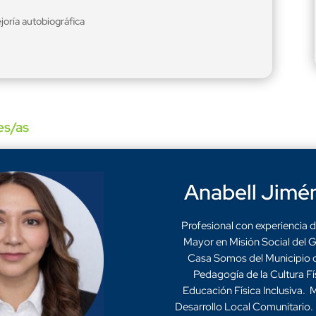
ejoría autobiográfica
es/as
Anabell Jim
Profesional con experiencia d
Mayor en Misión Social del 
Casa Somos del Municipio d
Pedagogía de la Cultura F
Educación Física Inclusiva. 
Desarrollo Local Comunitario.