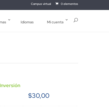
Campus virtual
0 elementos
mas
Idiomas
Mi cuenta
Inversión
$
30,00