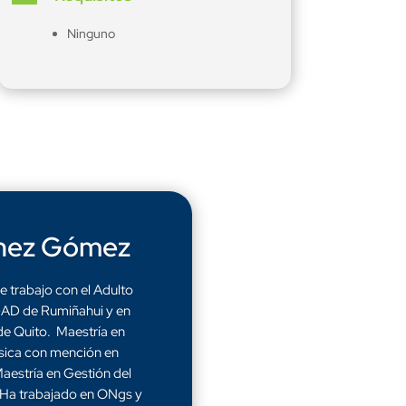
Ninguno
énez Gómez
e trabajo con el Adulto
GAD de Rumiñahui y en
e Quito. Maestría en
ísica con mención en
Maestría en Gestión del
 Ha trabajado en ONgs y