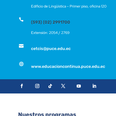
Edificio de Lingüística – Primer piso, oficina 120

(593) (02) 2991700
Extensión: 2054 / 2769

cetcis@puce.edu.ec

www.educacioncontinua.puce.edu.ec
Nuestros programas