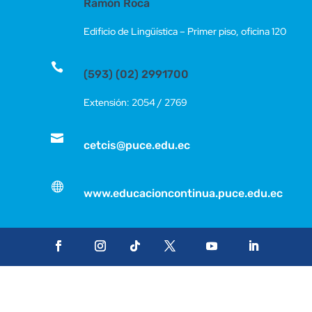
Ramón Roca
Edificio de Lingüística – Primer piso, oficina 120

(593) (02) 2991700
Extensión: 2054 / 2769

cetcis@puce.edu.ec

www.educacioncontinua.puce.edu.ec