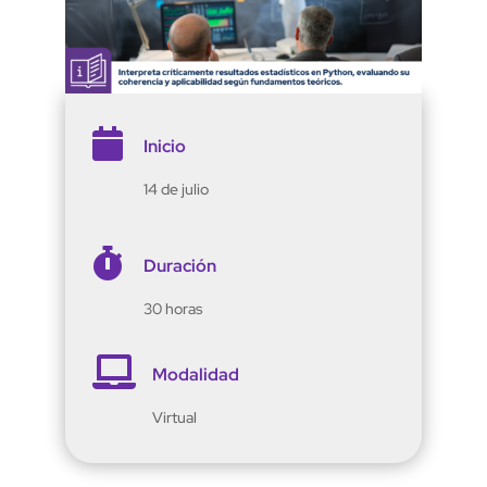

Inicio
14 de julio

Duración
30 horas

Modalidad
Virtual