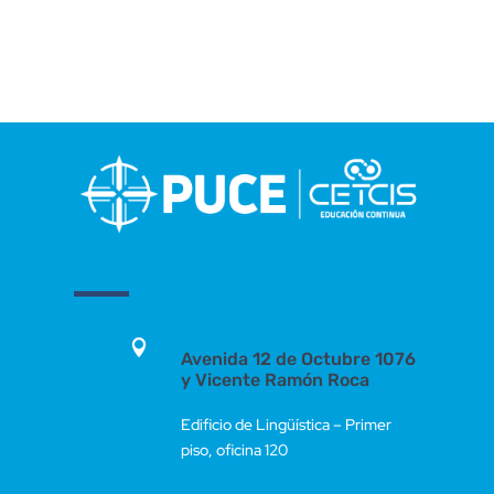

Avenida 12 de Octubre 1076
y Vicente Ramón Roca
Edificio de Lingüística – Primer
piso, oficina 120