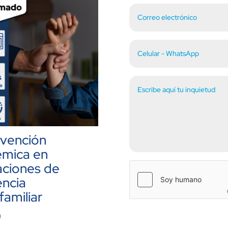
rvención
émica en
aciones de
encia
familiar
0