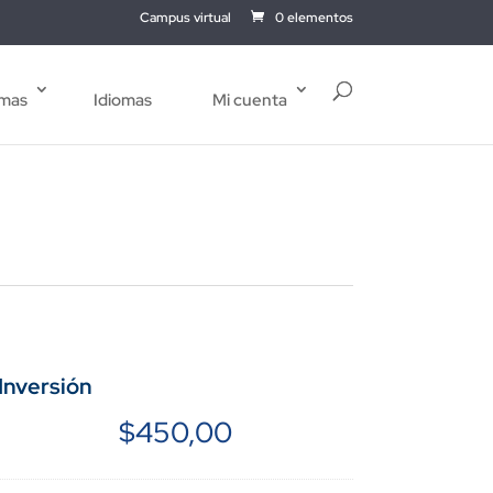
Campus virtual
0 elementos
mas
Idiomas
Mi cuenta
Inversión
$
450,00