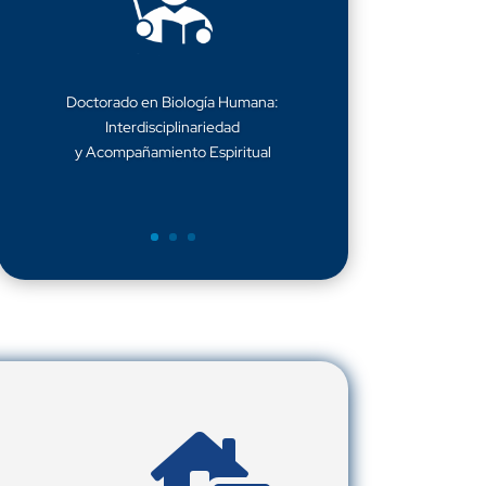
Doctorado en Biología Humana:
Interdisciplinariedad
y Acompañamiento Espiritual
