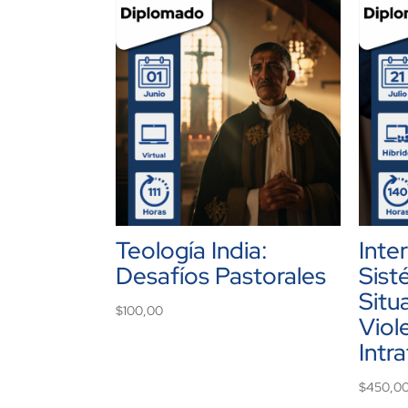
Teología India:
Inte
Desafíos Pastorales
Sist
Situ
$
100,00
Viol
Intra
$
450,0