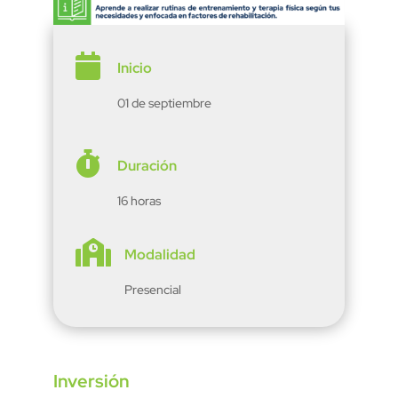

Inicio
01 de septiembre

Duración
16 horas

Modalidad
Presencial
Inversión