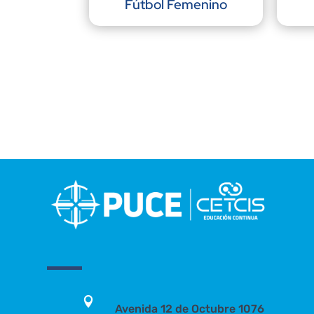
Fútbol Femenino

Avenida 12 de Octubre 1076