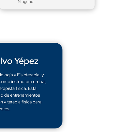
Ninguno
lvo Yépez
ología y Fisioterapia, y
como instructora grupal,
erapista física. Está
llo de entrenamientos
n y terapia física para
ores.