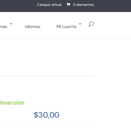
Campus virtual
0 elementos
mas
Idiomas
Mi cuenta
Inversión
$
30,00