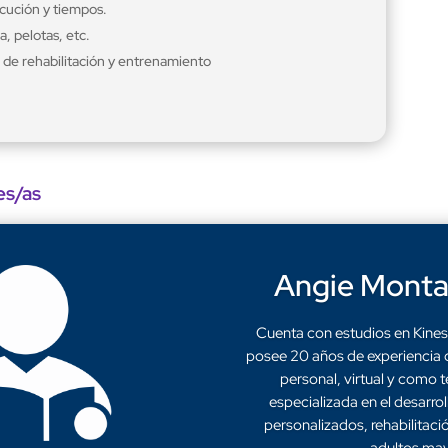
ecución y tiempos.
, pelotas, etc.
 de rehabilitación y entrenamiento
es/as
Angie Monta
Cuenta con estudios en Kinesi
posee 20 años de experiencia 
personal, virtual y como t
especializada en el desarro
personalizados, rehabilitació
adultos may