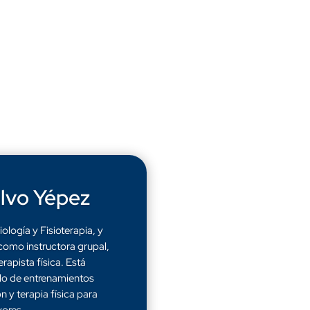
lvo Yépez
ología y Fisioterapia, y
como instructora grupal,
erapista física. Está
llo de entrenamientos
n y terapia física para
ores.