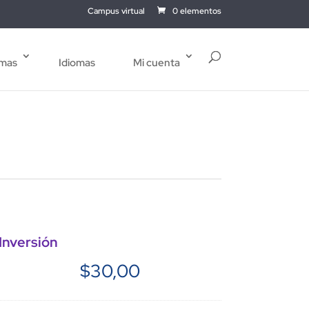
Campus virtual
0 elementos
mas
Idiomas
Mi cuenta
Inversión
$
30,00