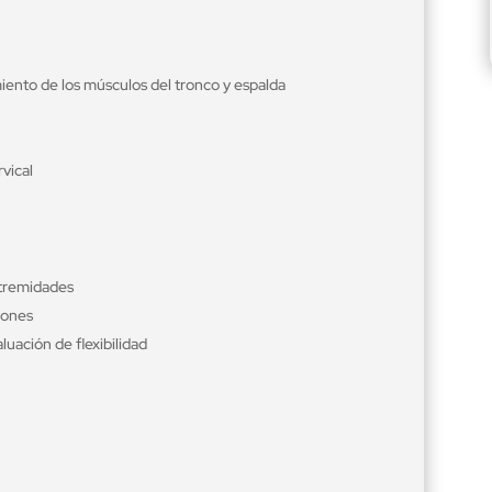
imiento de los músculos del tronco y espalda
rvical
extremidades
iones
luación de flexibilidad