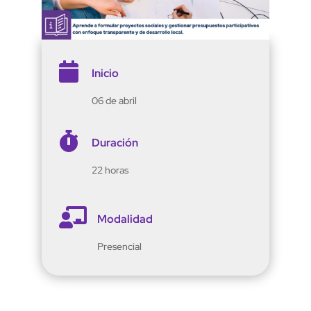

Inicio
06 de abril

Duración
22 horas

Modalidad
Presencial