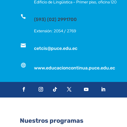
Edificio de Lingüística – Primer piso, oficina 120

(593) (02) 2991700
Extensión: 2054 / 2769

cetcis@puce.edu.ec

www.educacioncontinua.puce.edu.ec
Nuestros programas