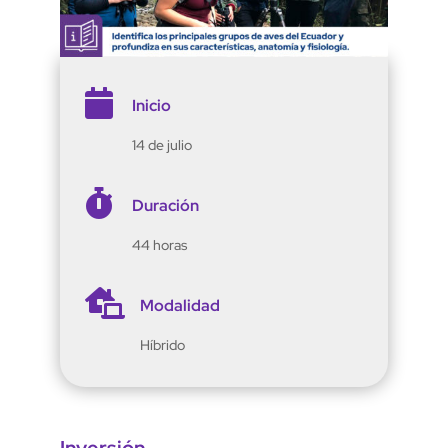

Inicio
14 de julio

Duración
44 horas

Modalidad
Híbrido