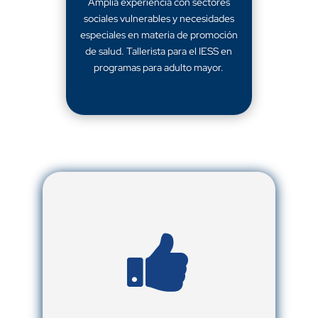
Amplia experiencia con sectores
sociales vulnerables y necesidades
especiales en materia de promoción
de salud. Tallerista para el IESS en
programas para adulto mayor.
