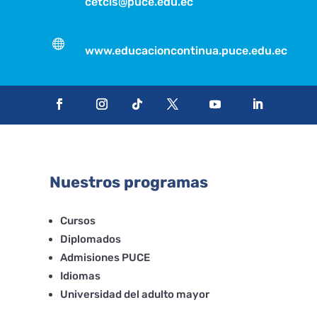
cetcis@puce.edu.ec

www.educacioncontinua.puce.edu.ec
Nuestros programas
Cursos
Diplomados
Admisiones PUCE
Idiomas
Universidad del adulto mayor