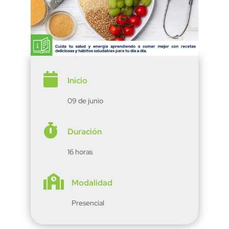

Inicio
09 de junio

Duración
16 horas

Modalidad
Presencial