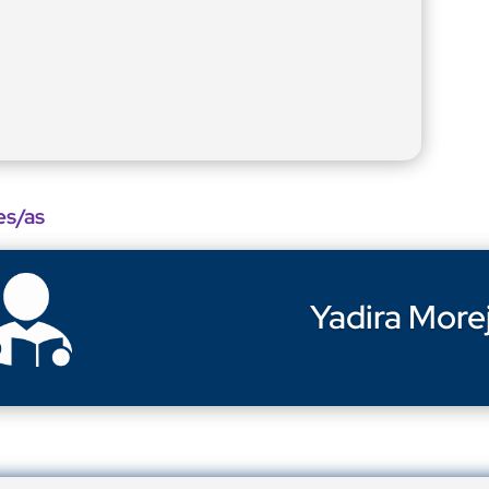
es/as
Yadira More