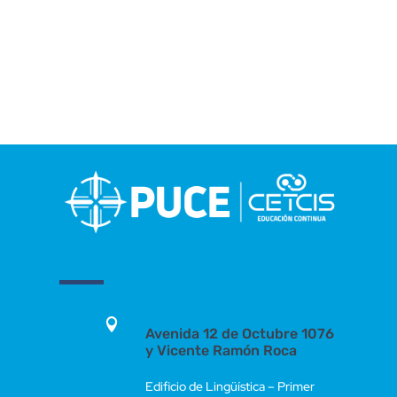

Avenida 12 de Octubre 1076
y Vicente Ramón Roca
Edificio de Lingüística – Primer