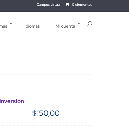
Campus virtual
0 elementos
mas
Idiomas
Mi cuenta
Inversión
$
150,00