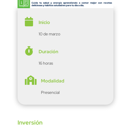

Inicio
10 de marzo

Duración
16 horas

Modalidad
Presencial
Inversión