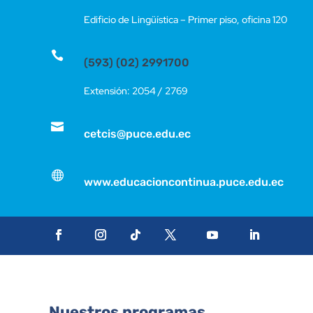
Edificio de Lingüística – Primer piso, oficina 120

(593) (02) 2991700
Extensión: 2054 / 2769

cetcis@puce.edu.ec

www.educacioncontinua.puce.edu.ec
Nuestros programas