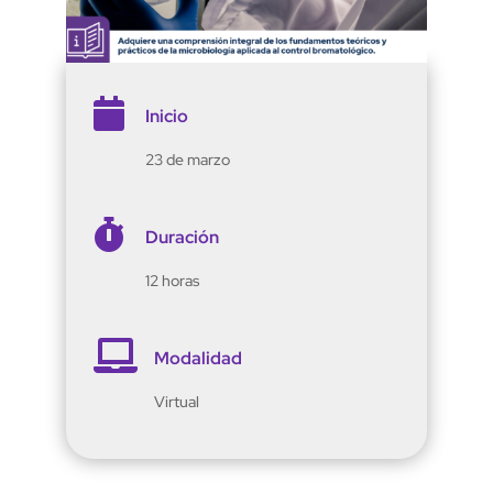

Inicio
23 de marzo

Duración
12 horas

Modalidad
Virtual