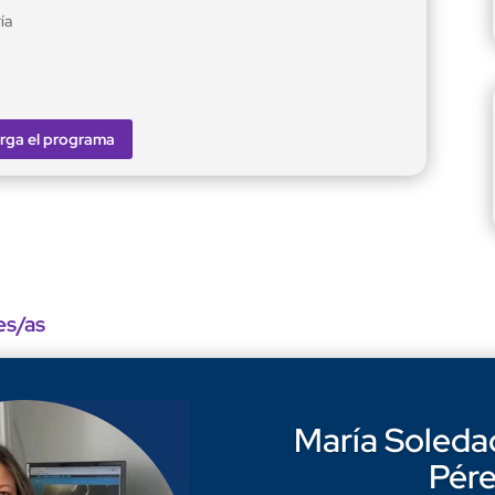
ía
rga el programa
es/as
María Soleda
Pér