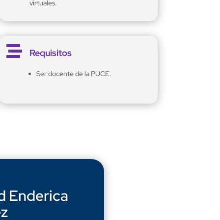
virtuales.

Requisitos
Ser docente de la PUCE.
d Enderica
ez