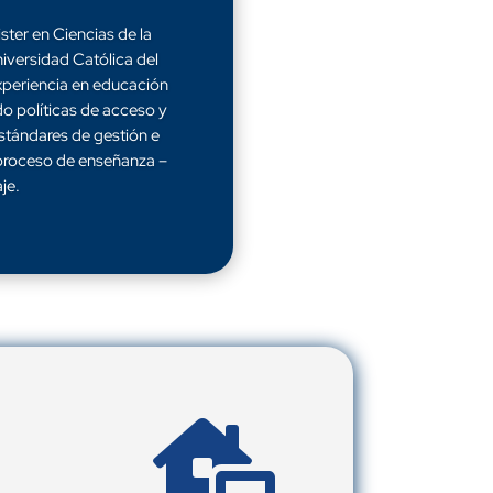
ter en Ciencias de la
niversidad Católica del
xperiencia en educación
do políticas de acceso y
estándares de gestión e
 proceso de enseñanza –
je.
