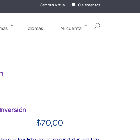
Campus virtual
0 elementos
mas
Idiomas
Mi cuenta
n
Inversión
$
70,00
Descuento válido solo para comunidad universitaria