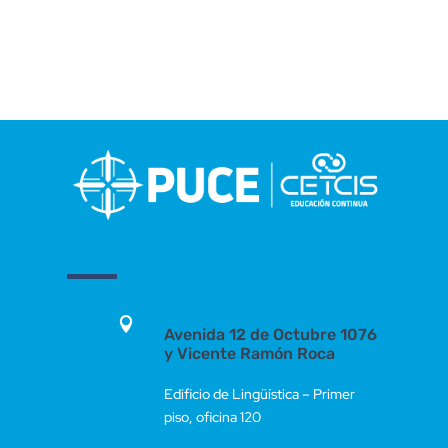

Avenida 12 de Octubre 1076
y Vicente Ramón Roca
Edificio de Lingüística – Primer
piso, oficina 120