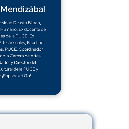
 Mendizábal
rsidad Deusto Bilbao,
o Humano. Ex docente de
ales de la PUCE, Ex
Artes Visuales, Facultad
tes, PUCE, Coordinador
 de la Carrera de Artes
ador y Director del
ultural de la PUCE y
e ¡Popsocket Go!