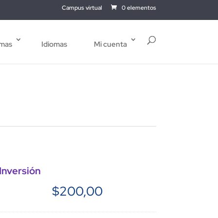
Campus virtual
0 elementos
mas
Idiomas
Mi cuenta
Inversión
$
200,00