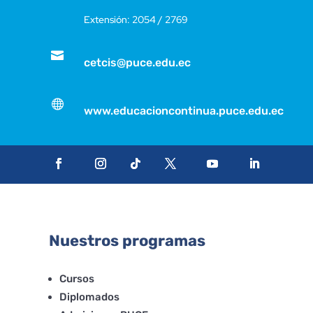
Extensión: 2054 / 2769

cetcis@puce.edu.ec

www.educacioncontinua.puce.edu.ec
Nuestros programas
Cursos
Diplomados