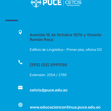

Avenida 12 de Octubre 1076 y Vicente
Ramón Roca
Edificio de Lingüística – Primer piso, oficina 120

(593) (02) 2991700
Extensión: 2054 / 2769

cetcis@puce.edu.ec

www.educacioncontinua.puce.edu.ec