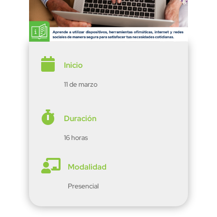

Inicio
11 de marzo

Duración
16 horas

Modalidad
Presencial