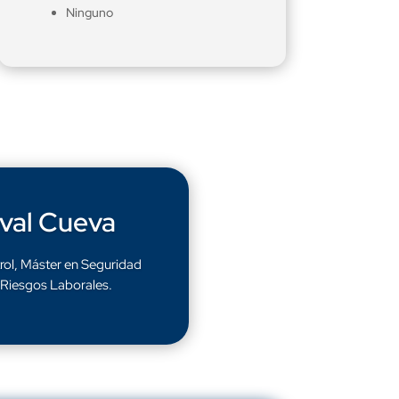
Ninguno
val Cueva
trol, Máster en Seguridad
 Riesgos Laborales.