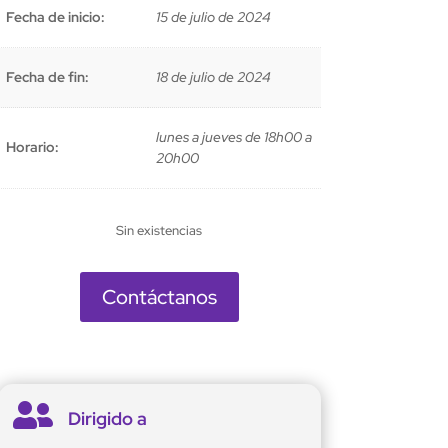
era:
es:
Fecha de inicio:
15 de julio de 2024
$100,00.
$50,00.
Fecha de fin:
18 de julio de 2024
lunes a jueves de 18h00 a
Horario:
20h00
Sin existencias
Contáctanos

Dirigido a