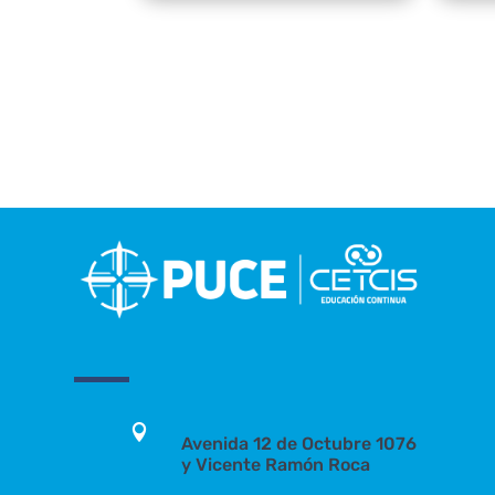

Avenida 12 de Octubre 1076
y Vicente Ramón Roca