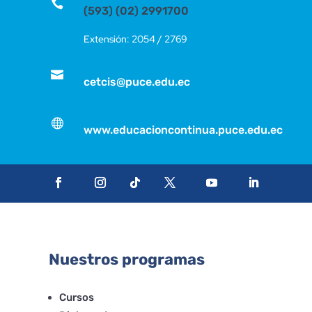

(593) (02) 2991700
Extensión: 2054 / 2769

cetcis@puce.edu.ec

www.educacioncontinua.puce.edu.ec
Nuestros programas
Cursos