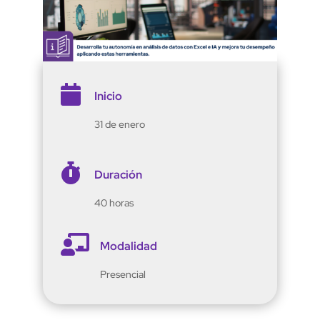

Inicio
31 de enero

Duración
40 horas

Modalidad
Presencial