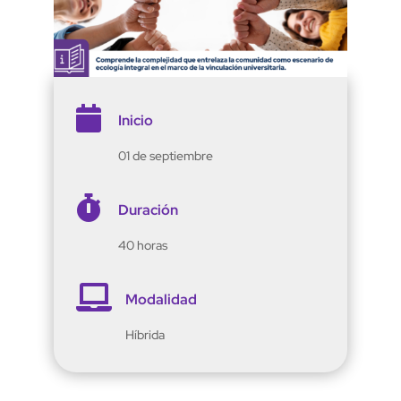

Inicio
01 de septiembre

Duración
40 horas

Modalidad
Híbrida