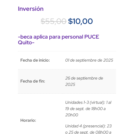
Inversión
El
El
$
55,00
$
10,00
precio
precio
original
actual
-beca aplica para personal PUCE
era:
es:
Quito-
$55,00.
$10,00.
Fecha de inicio:
01 de septiembre de 2025
26 de septiembre de
Fecha de fin:
2025
Unidades 1-3 (virtual): 1 al
19 de sept. de 18h00 a
20h00
Horario:
Unidad 4 (presencial): 23
o 25 de sept. de 08h00 a