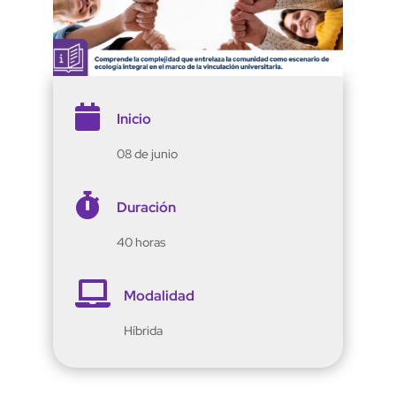

Inicio
08 de junio

Duración
40 horas

Modalidad
Híbrida