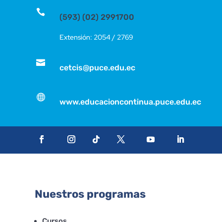

(593) (02) 2991700
Extensión: 2054 / 2769

cetcis@puce.edu.ec

www.educacioncontinua.puce.edu.ec
Nuestros programas
Cursos