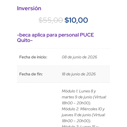
Inversión
El
El
$
55,00
$
10,00
precio
precio
original
actual
-beca aplica para personal PUCE
era:
es:
Quito-
$55,00.
$10,00.
Fecha de inicio:
08 de junio de 2026
Fecha de fin:
18 de junio de 2026
Módulo 1: Lunes 8 y
martes 9 de junio (Virtual:
18h00 – 20h00).
Módulo 2: Miércoles 10 y
jueves 11 de junio (Virtual:
18h00 – 20h00).
Módulo 3: Lunes 15 y