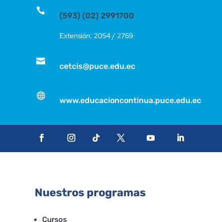

(593) (02) 2991700
Extensión: 2054 / 2769

cetcis@puce.edu.ec

www.educacioncontinua.puce.edu.ec
Nuestros programas
Cursos