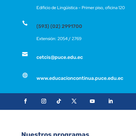
Edificio de Lingüística – Primer piso, oficina 120

(593) (02) 2991700
Extensión: 2054 / 2769

cetcis@puce.edu.ec

www.educacioncontinua.puce.edu.ec
Nuestros programas