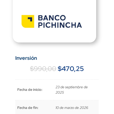
Inversión
El
El
$
990,00
$
470,25
precio
precio
original
actual
era:
es:
23 de septiembre de
Fecha de inicio:
$990,00.
$470,25.
2025
Fecha de fin:
10 de marzo de 2026