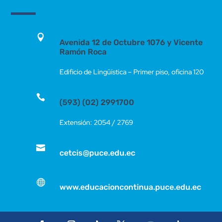

Avenida 12 de Octubre 1076 y Vicente
Ramón Roca
Edificio de Lingüística – Primer piso, oficina 120

(593) (02) 2991700
Extensión: 2054 / 2769

cetcis@puce.edu.ec

www.educacioncontinua.puce.edu.ec