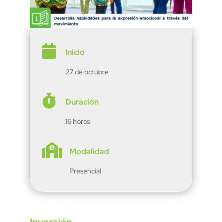

Inicio
27 de octubre

Duración
16 horas

Modalidad
Presencial