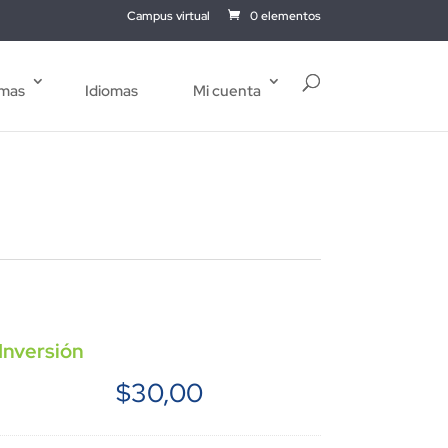
Campus virtual
0 elementos
mas
Idiomas
Mi cuenta
Inversión
$
30,00