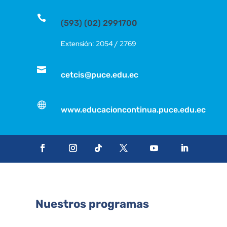

(593) (02) 2991700
Extensión: 2054 / 2769

cetcis@puce.edu.ec

www.educacioncontinua.puce.edu.ec
Nuestros programas