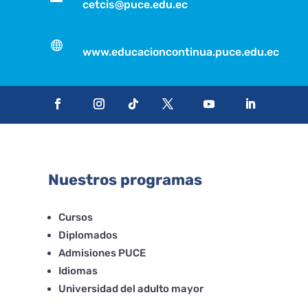
cetcis@puce.edu.ec

www.educacioncontinua.puce.edu.ec
Nuestros programas
Cursos
Diplomados
Admisiones PUCE
Idiomas
Universidad del adulto mayor