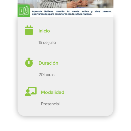

Inicio
15 de julio

Duración
20 horas

Modalidad
Presencial