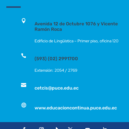

Avenida 12 de Octubre 1076 y Vicente
Ramón Roca
Edificio de Lingüística – Primer piso, oficina 120

(593) (02) 2991700
Extensión: 2054 / 2769

cetcis@puce.edu.ec

www.educacioncontinua.puce.edu.ec