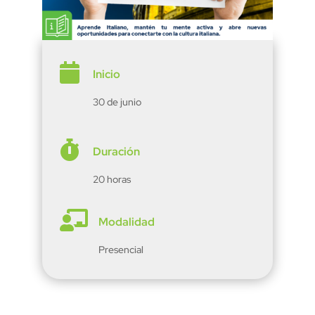

Inicio
30 de junio

Duración
20 horas

Modalidad
Presencial