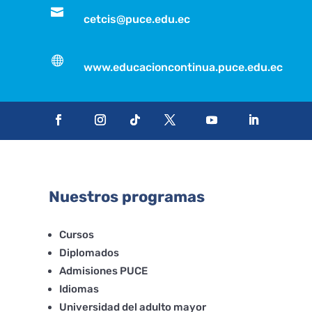

cetcis@puce.edu.ec

www.educacioncontinua.puce.edu.ec
Nuestros programas
Cursos
Diplomados
Admisiones PUCE
Idiomas
Universidad del adulto mayor