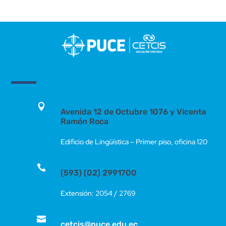

Avenida 12 de Octubre 1076 y Vicente
Ramón Roca
Edificio de Lingüística – Primer piso, oficina 120

(593) (02) 2991700
Extensión: 2054 / 2769

cetcis@puce.edu.ec