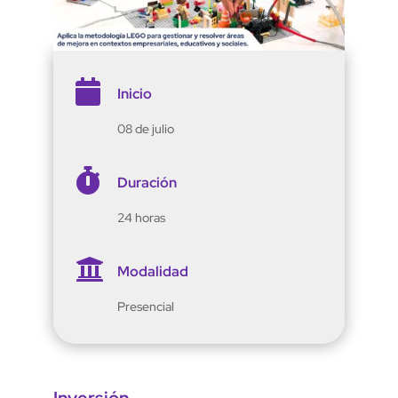

Inicio
08 de julio

Duración
24 horas

Modalidad
Presencial