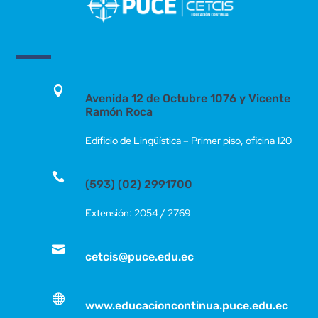

Avenida 12 de Octubre 1076 y Vicente
Ramón Roca
Edificio de Lingüística – Primer piso, oficina 120

(593) (02) 2991700
Extensión: 2054 / 2769

cetcis@puce.edu.ec

www.educacioncontinua.puce.edu.ec