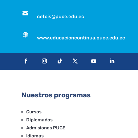

cetcis@puce.edu.ec

www.educacioncontinua.puce.edu.ec
Nuestros programas
Cursos
Diplomados
Admisiones PUCE
Idiomas