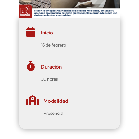

Inicio
16 de febrero

Duración
30 horas

Modalidad
Presencial