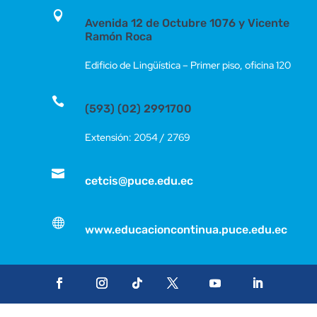

Avenida 12 de Octubre 1076 y Vicente
Ramón Roca
Edificio de Lingüística – Primer piso, oficina 120

(593) (02) 2991700
Extensión: 2054 / 2769

cetcis@puce.edu.ec

www.educacioncontinua.puce.edu.ec