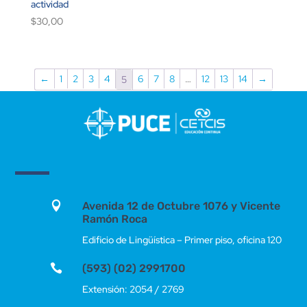
actividad
$
30,00
←
1
2
3
4
6
7
8
…
12
13
14
→
5

Avenida 12 de Octubre 1076 y Vicente
Ramón Roca
Edificio de Lingüística – Primer piso, oficina 120

(593) (02) 2991700
Extensión: 2054 / 2769