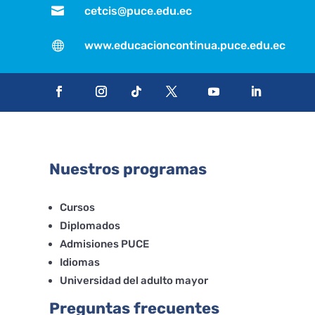

cetcis@puce.edu.ec

www.educacioncontinua.puce.edu.ec
Nuestros programas
Cursos
Diplomados
Admisiones PUCE
Idiomas
Universidad del adulto mayor
Preguntas frecuentes