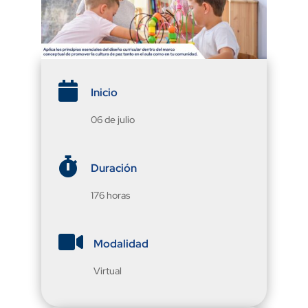

Inicio
06 de julio

Duración
176 horas

Modalidad
Virtual