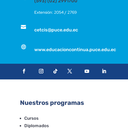
(593) (02) 2991700
Extensión: 2054 / 2769

cetcis@puce.edu.ec

www.educacioncontinua.puce.edu.ec
Nuestros programas
Cursos
Diplomados