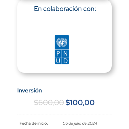
En colaboración con:
Inversión
El
El
$
600,00
$
100,00
precio
precio
original
actual
era:
es:
Fecha de inicio:
06 de julio de 2024
$600,00.
$100,00.