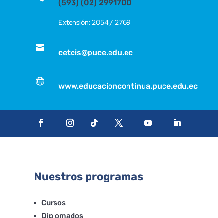
(593) (02) 2991700
Extensión: 2054 / 2769

cetcis@puce.edu.ec

www.educacioncontinua.puce.edu.ec
Nuestros programas
Cursos
Diplomados